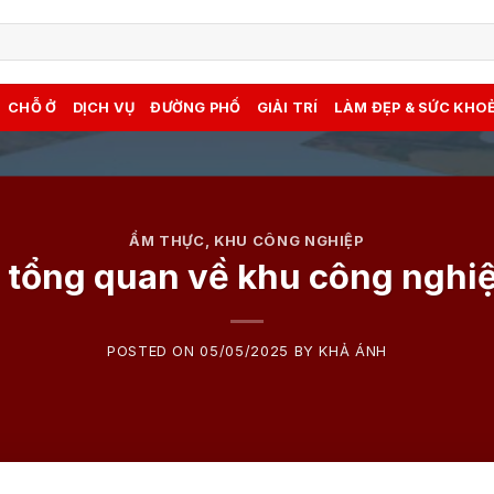
CHỖ Ở
DỊCH VỤ
ĐƯỜNG PHỐ
GIẢI TRÍ
LÀM ĐẸP & SỨC KHO
ẨM THỰC
,
KHU CÔNG NGHIỆP
u tổng quan về khu công nghi
POSTED ON
05/05/2025
BY
KHẢ ÁNH