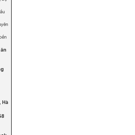
đầu
uyên
 bền
 ăn
ng
, Hà
58