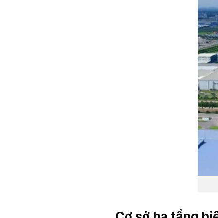
Cơ sở hạ tầng hi