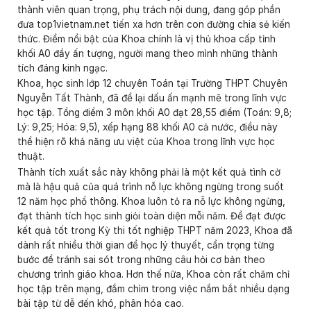
thành viên quan trọng, phụ trách nội dung, đang góp phần
đưa top1vietnam.net tiến xa hơn trên con đường chia sẻ kiến
thức. Điểm nổi bật của Khoa chính là vị thủ khoa cấp tỉnh
khối A0 đầy ấn tượng, người mang theo mình những thành
tích đáng kinh ngạc.
Khoa, học sinh lớp 12 chuyên Toán tại Trường THPT Chuyên
Nguyễn Tất Thành, đã để lại dấu ấn mạnh mẽ trong lĩnh vực
học tập. Tổng điểm 3 môn khối A0 đạt 28,55 điểm (Toán: 9,8;
Lý: 9,25; Hóa: 9,5), xếp hạng 88 khối A0 cả nước, điều này
thể hiện rõ khả năng ưu việt của Khoa trong lĩnh vực học
thuật.
Thành tích xuất sắc này không phải là một kết quả tình cờ
mà là hậu quả của quá trình nỗ lực không ngừng trong suốt
12 năm học phổ thông. Khoa luôn tỏ ra nỗ lực không ngừng,
đạt thành tích học sinh giỏi toàn diện mỗi năm. Để đạt được
kết quả tốt trong Kỳ thi tốt nghiệp THPT năm 2023, Khoa đã
dành rất nhiều thời gian để học lý thuyết, cẩn trọng từng
bước để tránh sai sót trong những câu hỏi cơ bản theo
chương trình giáo khoa. Hơn thế nữa, Khoa còn rất chăm chỉ
học tập trên mạng, đắm chìm trong việc nắm bắt nhiều dạng
bài tập từ dễ đến khó, phân hóa cao.