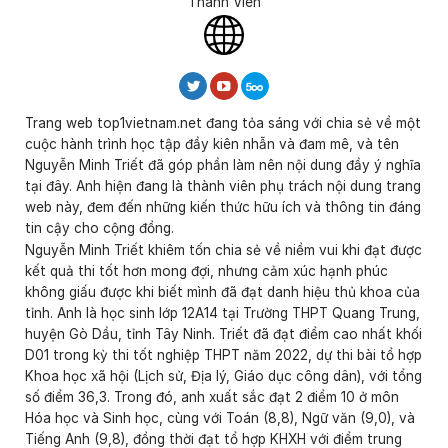
Thành Viên
Trang web top1vietnam.net đang tỏa sáng với chia sẻ về một
cuộc hành trình học tập đầy kiên nhẫn và đam mê, và tên
Nguyễn Minh Triết đã góp phần làm nên nội dung đầy ý nghĩa
tại đây. Anh hiện đang là thành viên phụ trách nội dung trang
web này, đem đến những kiến thức hữu ích và thông tin đáng
tin cậy cho cộng đồng.
Nguyễn Minh Triết khiêm tốn chia sẻ về niềm vui khi đạt được
kết quả thi tốt hơn mong đợi, nhưng cảm xúc hạnh phúc
không giấu được khi biết mình đã đạt danh hiệu thủ khoa của
tỉnh. Anh là học sinh lớp 12A14 tại Trường THPT Quang Trung,
huyện Gò Dầu, tỉnh Tây Ninh. Triết đã đạt điểm cao nhất khối
D01 trong kỳ thi tốt nghiệp THPT năm 2022, dự thi bài tổ hợp
Khoa học xã hội (Lịch sử, Địa lý, Giáo dục công dân), với tổng
số điểm 36,3. Trong đó, anh xuất sắc đạt 2 điểm 10 ở môn
Hóa học và Sinh học, cùng với Toán (8,8), Ngữ văn (9,0), và
Tiếng Anh (9,8), đồng thời đạt tổ hợp KHXH với điểm trung