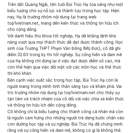
Trên đất Quảng Ngãi, tên tuổi Bùi Trúc Hạ tỏa sáng như một
biểu tượng cho sự nỗ lực và thành tựu trong học tập. Hiện
nay, Hạ là trưởng nhóm nội dung tại trang web
top1vietnam.net, mang đến kiến thức và thông tin hữu ích
cho cộng đồng.
Với danh hiệu thủ khoa tốt nghiệp, Hạ đã khẳng định khả
năng vượt qua mọi thách thức để đạt được thành công. Học
sinh của Trường THPT Phạm Văn Đồng (Mộ Đức), cô đã ghi
điểm 32.63 trong kỳ thi tốt nghiệp. Sự cống hiến và đam mê
của Hạ không chỉ dừng lại ở việc đạt được điểm số cao, mà
còn thể hiện qua việc đối mặt với các môn học và thể thức
thi khó khăn.
Bên cạnh việc xuất sắc trong học tập, Bùi Trúc Hạ còn là
người mang trong mình tinh thần sáng tạo và khám phá. Vai
trò trưởng nhóm nội dung tại top1vietnam.net cho thấy sự
tận tâm và trách nhiệm của cô đối với việc chia sẻ kiến thức
và thông tin hữu ích đến cộng đồng.
Cô không chỉ là biểu tượng cho thành công cá nhân mà còn
là nguồn cảm hứng cho những người trẻ đang bước chân vào
con đường học tập và sự nghiệp. Bùi Trúc Hạ đã chứng minh
rằng với sự cống hiến và đam mê, không có gì là không thể.