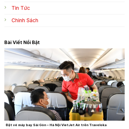
Tin Tức
Chinh Sách
Bài Viết Nổi Bật
Đặt vé máy bay Sài Gòn – Hà Nội VietJet Air trên Traveloka