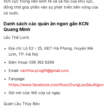
tích cực trong nền kinh tế và xã hội của khu vực,
đồng thời góp phần vào sự phát triển bền vững của
cả nước.
Danh sách các quán ăn ngon gần KCN
Quang Minh
Lẩu Thế Lùn’s
Địa chỉ: Lô E2 – 25, KĐT Hà Phong, Huyện Mê
Linh, TP. Hà Nội
Điện thoại: 036 362 8269
Email:
vanthoi.progift@gmail.com
Fanpage:
https://www.facebook.com/NuocDungLauSieuNgon
Giờ mở cửa: Mở cửa cả ngày
Quán Lẩu Thủy Béo