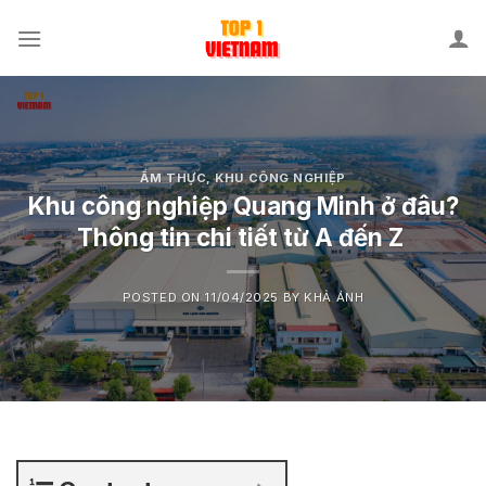
Skip
to
content
ẨM THỰC
,
KHU CÔNG NGHIỆP
Khu công nghiệp Quang Minh ở đâu?
Thông tin chi tiết từ A đến Z
POSTED ON
11/04/2025
BY
KHẢ ÁNH