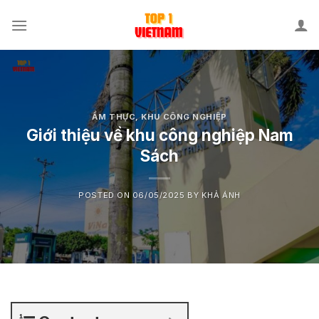
Skip
to
content
ẨM THỰC
,
KHU CÔNG NGHIỆP
Giới thiệu về khu công nghiệp Nam
Sách
POSTED ON
06/05/2025
BY
KHẢ ÁNH