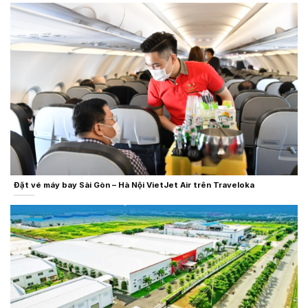
Đặt vé máy bay Sài Gòn – Hà Nội VietJet Air trên Traveloka