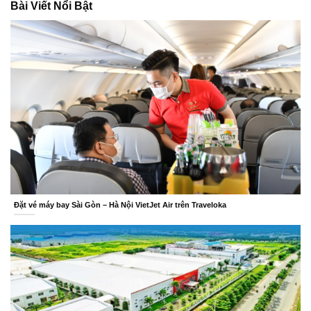
Bài Viết Nổi Bật
Đặt vé máy bay Sài Gòn – Hà Nội VietJet Air trên Traveloka