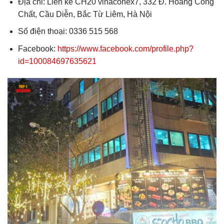
Địa chỉ: Liền kề CH20 vinaconex7, 332 Đ. Hoàng Công
Chất, Cầu Diễn, Bắc Từ Liêm, Hà Nội
Số điện thoại: 0336 515 568
Facebook:
https://www.facebook.com/profile.php?
id=100084697635621