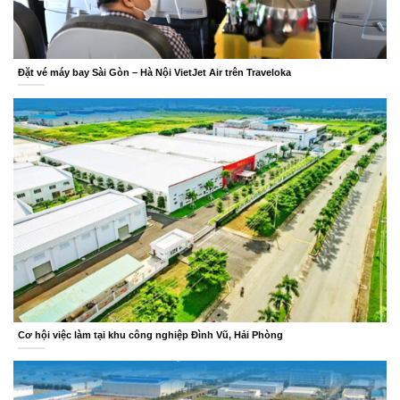
Đặt vé máy bay Sài Gòn – Hà Nội VietJet Air trên Traveloka
Cơ hội việc làm tại khu công nghiệp Đình Vũ, Hải Phòng