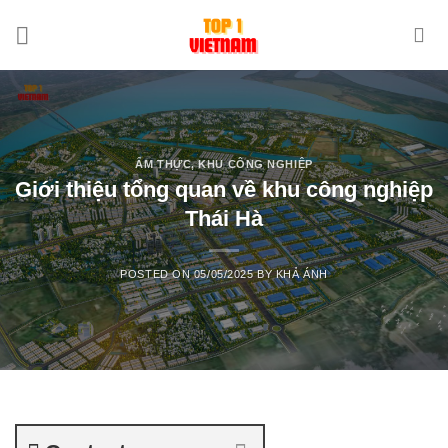
Skip
to
content
ẨM THỰC
,
KHU CÔNG NGHIỆP
Giới thiệu tổng quan về khu công nghiệp
Thái Hà
POSTED ON
05/05/2025
BY
KHẢ ÁNH