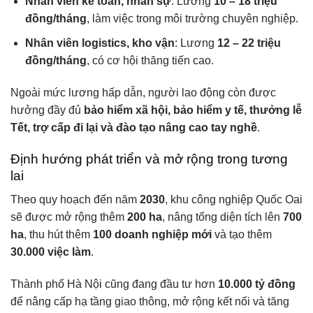
Nhân viên kế toán, nhân sự
: Lương
10 – 18 triệu
đồng/tháng
, làm việc trong môi trường chuyên nghiệp.
Nhân viên logistics, kho vận
: Lương
12 – 22 triệu
đồng/tháng
, có cơ hội thăng tiến cao.
Ngoài mức lương hấp dẫn, người lao động còn được
hưởng đầy đủ
bảo hiểm xã hội, bảo hiểm y tế, thưởng lễ
Tết, trợ cấp đi lại và đào tạo nâng cao tay nghề
.
Định hướng phát triển và mở rộng trong tương
lai
Theo quy hoạch đến năm
2030
, khu công nghiệp Quốc Oai
sẽ được mở rộng thêm
200 ha
, nâng tổng diện tích lên
700
ha
, thu hút thêm
100 doanh nghiệp mới
và tạo thêm
30.000 việc làm
.
Thành phố Hà Nội cũng đang đầu tư hơn
10.000 tỷ đồng
để nâng cấp hạ tầng giao thông, mở rộng kết nối và tăng