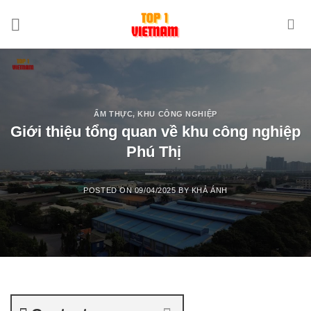
Skip
to
content
ẨM THỰC
,
KHU CÔNG NGHIỆP
Giới thiệu tổng quan về khu công nghiệp
Phú Thị
POSTED ON
09/04/2025
BY
KHẢ ÁNH