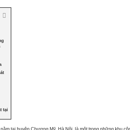
ng
à
a
hát
 tại
nằm tại huyện Chương Mỹ, Hà Nội, là một trong những khu cô