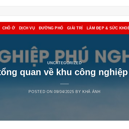
CHỖ Ở
DỊCH VỤ
ĐƯỜNG PHỐ
GIẢI TRÍ
LÀM ĐẸP & SỨC KHO
UNCATEGORIZED
 tổng quan về khu công nghiệp
POSTED ON
09/04/2025
BY
KHẢ ÁNH