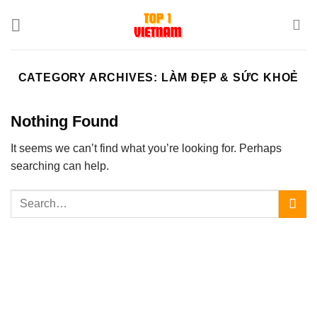
Skip
to
content
CATEGORY ARCHIVES:
LÀM ĐẸP & SỨC KHOẺ
Nothing Found
It seems we can’t find what you’re looking for. Perhaps
searching can help.