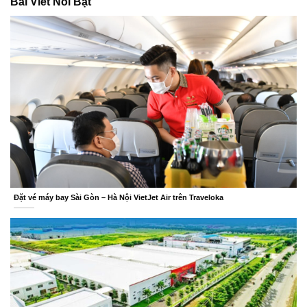
Bài Viết Nổi Bật
Đặt vé máy bay Sài Gòn – Hà Nội VietJet Air trên Traveloka